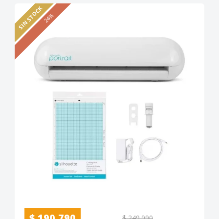
SIN STOCK
24%
$ 190.790
$ 249.990