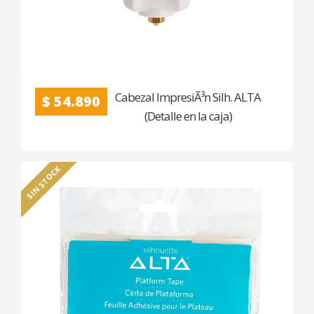
Cabezal ImpresiÃ³n Silh. ALTA
$ 54.890
(Detalle en la caja)
SIN STOCK