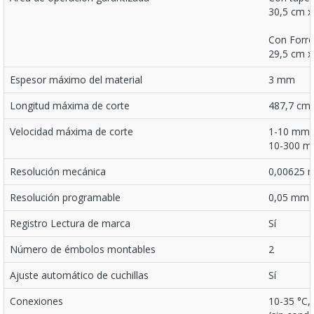
30,5 cm x
Con Forr
29,5 cm x
Espesor máximo del material
3 mm
Longitud máxima de corte
487,7 cm
Velocidad máxima de corte
1-10 mm/s
10-300 m
Resolución mecánica
0,00625
Resolución programable
0,05 mm
Registro Lectura de marca
Sí
Número de émbolos montables
2
Ajuste automático de cuchillas
Sí
Conexiones
10-35 °C,