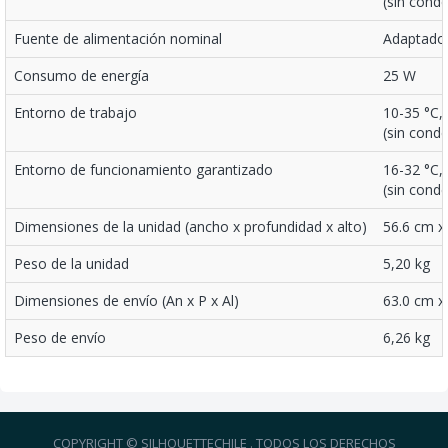
(sin cond
Fuente de alimentación nominal
Adaptador
Consumo de energía
25 W
Entorno de trabajo
10-35 °C,
(sin cond
Entorno de funcionamiento garantizado
16-32 °C,
(sin cond
Dimensiones de la unidad (ancho x profundidad x alto)
56.6 cm x
Peso de la unidad
5,20 kg
Dimensiones de envío (An x P x Al)
63.0 cm x
Peso de envío
6,26 kg
COPYRIGHT © SILHOUETTECHILE . TODOS LOS DERECHOS