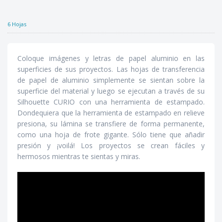
6 Hojas
Coloque imágenes y letras de papel aluminio en las
superficies de sus proyectos. Las hojas de transferencia
de papel de aluminio simplemente se sientan sobre la
superficie del material y luego se ejecutan a través de su
Silhouette CURIO con una herramienta de estampado.
Dondequiera que la herramienta de estampado en relieve
presiona, su lámina se transfiere de forma permanente,
como una hoja de frote gigante. Sólo tiene que añadir
presión y ¡voilá! Los proyectos se crean fáciles y
hermosos mientras te sientas y miras.