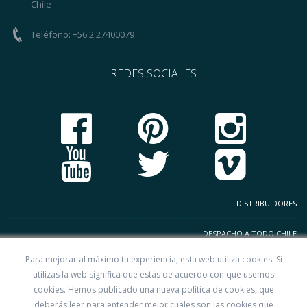
Chile
Teléfono: +56 2 27400079
REDES SOCIALES
DISTRIBUIDORES
DESPACHO A TODO CHILE
Para mejorar al máximo tu experiencia, esta web utiliza cookies. Si
TERMINOS Y CONDICIONES
utilizas la web significa que estás de acuerdo con que usemos
cookies. Hemos publicado una nueva política de cookies, que
CODIGO DE BUENAS PRACTICAS
deberás leer para entender mejor cuáles son las cookies que