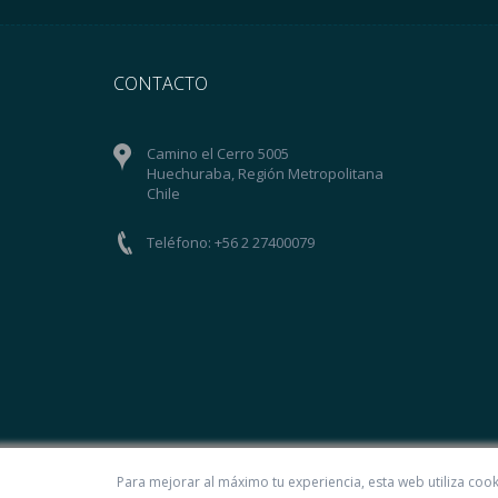
CONTACTO
Camino el Cerro 5005
Huechuraba, Región Metropolitana
Chile
Teléfono: +56 2 27400079
Para mejorar al máximo tu experiencia, esta web utiliza coo