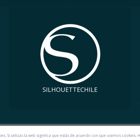
SILHOUETTECHILE
kies. Si utilizas la web significa que estás de acuerdo con que usemos cookies