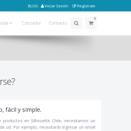
BLOG
Iniciar Sesión
Regístrate
0
yuda
Cotizador
Contacto
rse?
, fácil y simple.
r productos en Silhouette Chile, necesitamos un
de ud. Por ejemplo, necesitarás ingresar un email