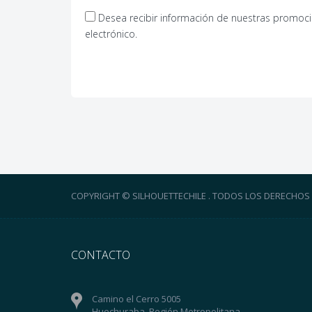
Desea recibir información de nuestras promoci
electrónico.
COPYRIGHT © SILHOUETTECHILE . TODOS LOS DERECHOS
CONTACTO
Camino el Cerro 5005
Huechuraba, Región Metropolitana