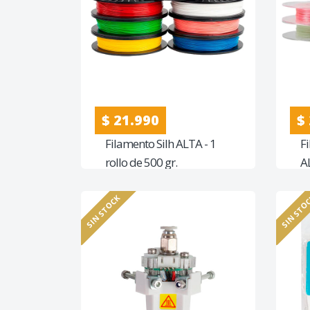
$ 21.990
$
Filamento Silh ALTA - 1
F
rollo de 500 gr.
AL
SIN STOCK
SIN STO