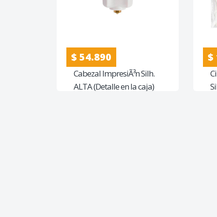
$ 54.890
$
Cabezal ImpresiÃ³n Silh.
C
ALTA (Detalle en la caja)
S
en