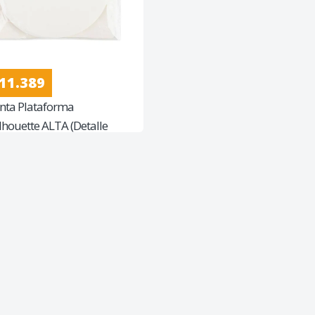
 11.389
inta Plataforma
ilhouette ALTA (Detalle
 la caja)