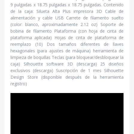
9 pulgadas x 18.75 pulgadas x 18.75 pulgadas. Contenido
de la caja: Silueta Alta Plus impresora 3D Cable de
alimentación y cable USB Carrete de filamento suelto
(color: blanco, aproximadamente 2.12 oz) Soporte de
bobina de filamento Plataforma (con hoja de cinta de
plataforma aplicada) Hojas de cinta de plataforma de
reemplazo (10) Dos tamaños diferentes de llaves
hexagonales (para ajustes de máquina) herramienta de
limpieza de boquillas Teclas (para bloquear/desbloquear la
caja) Silhouette software 3D (descarga) 25 diseños
exclusivos (descarga) Suscripción de 1 mes Silhouette
Design Store (disponible después de la herramienta
registro)