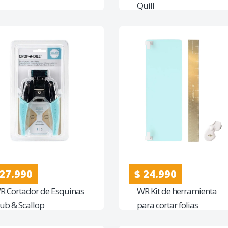
Quill
 27.990
$ 24.990
R Cortador de Esquinas
WR Kit de herramienta
tub & Scallop
para cortar folias