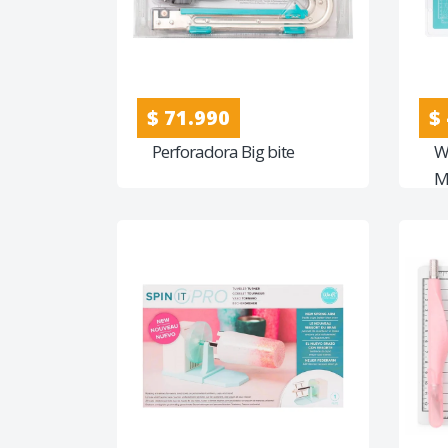
$ 71.990
$
Perforadora Big bite
W
M