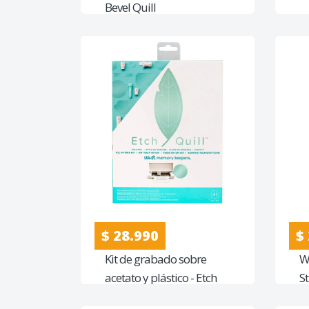
Bevel Quill
$ 28.990
$
Kit de grabado sobre
W
acetato y plástico - Etch
S
Quill