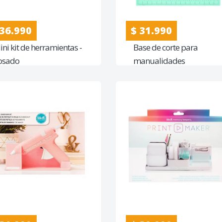
 36.990
$ 31.990
ini kit de herramientas -
Base de corte para
osado
manualidades