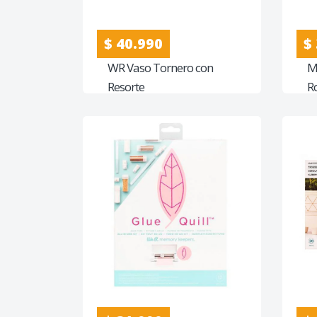
$ 40.990
$
WR Vaso Tornero con
M
Resorte
R