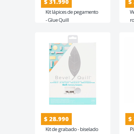
$ 31.990
$
Kit lápices de pegamento
W
- Glue Quill
r
$ 28.990
$
Kit de grabado - biselado
Pi