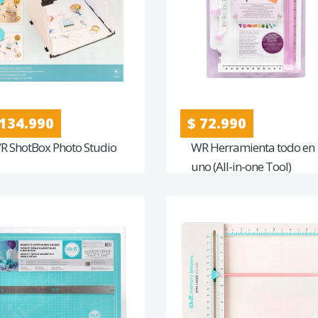
 134.990
$ 72.990
R ShotBox Photo Studio
WR Herramienta todo en
uno (All-in-one Tool)