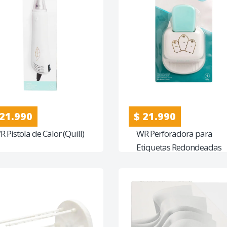
 21.990
$ 21.990
 Pistola de Calor (Quill)
WR Perforadora para
Etiquetas Redondeadas