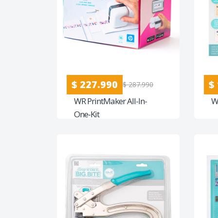
$ 227.990
$
$ 287.990
WR PrintMaker All-In-
W
One-Kit