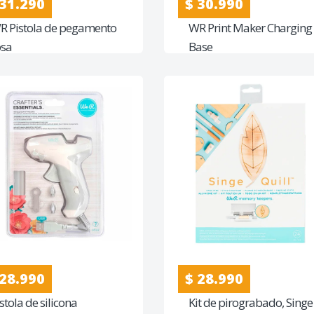
 31.290
$ 30.990
R Pistola de pegamento
WR Print Maker Charging
osa
Base
 28.990
$ 28.990
stola de silicona
Kit de pirograbado, Singe