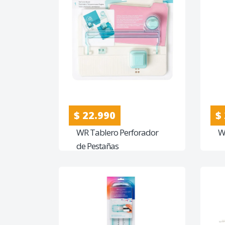
$ 22.990
$
WR Tablero Perforador
WR
de Pestañas