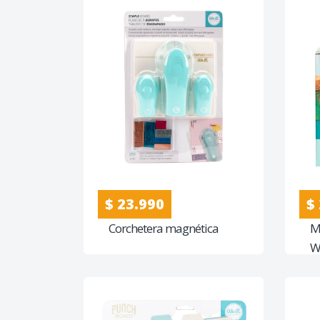
$ 23.990
$
Corchetera magnética
M
W