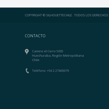
COPYRIGHT © SILHOUETTECHILE . TODOS LOS DERECHOS
CONTACTO
Camino el Cerro 5005
Huechuraba, Región Metropolitana
Chile
Teléfono: +56 2 27400079