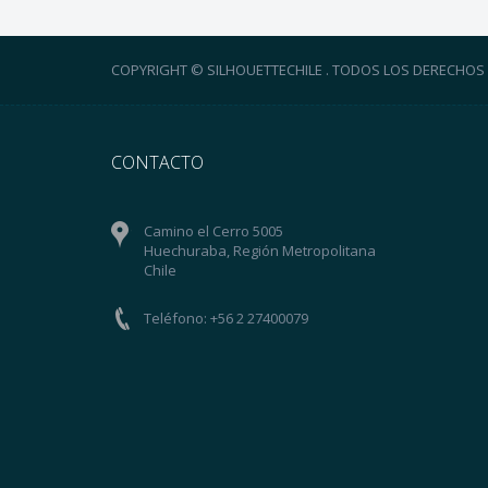
COPYRIGHT © SILHOUETTECHILE . TODOS LOS DERECHOS
CONTACTO
Camino el Cerro 5005
Huechuraba, Región Metropolitana
Chile
Teléfono: +56 2 27400079