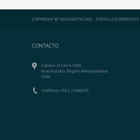
COPYRIGHT © SILHOUETTECHILE . TODOS LOS DERECHOS
CONTACTO
Camino el Cerro 5005
Huechuraba, Región Metropolitana
Chile
Teléfono: +56 2 27400079