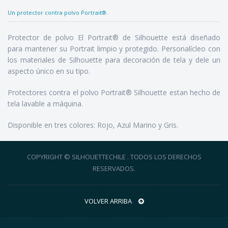
Un protector contra polvo Portrait®.
Protector de polvo El Portrait® de Silhouette está diseñado
para mantener su Portrait limpio y protegido. Personalícleo con
los materiales de Silhouette para decoración de tela y dele un
aspecto único en su tipo.
Protectores contra el polvo Portrait® Silhouette estan hecho de
tela lavable a máquina.
Disponible en tres colores: Rojo, Azul Marino y Gris.
COPYRIGHT © SILHOUETTECHILE . TODOS LOS DERECHOS
RESERVADOS.
VOLVER ARRIBA