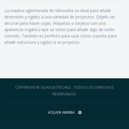
La madera aglomerada de Silhouette es ideal para añadir
dimensión y rigidez a una variedad de proyectos. Déjelo sin
decorar para hacer cajas, etiquetas o tarjetas con una
apariencia orgánica que se visten para añadir algo de estilo
colorido. También es perfecto para usar como soporte para
añadir estructura y rigidez a un proyecto.
COPYRIGHT © SILHOUETTECHILE . TODOS LOS DERECHOS
RESERVADOS.
VOLVER ARRIBA