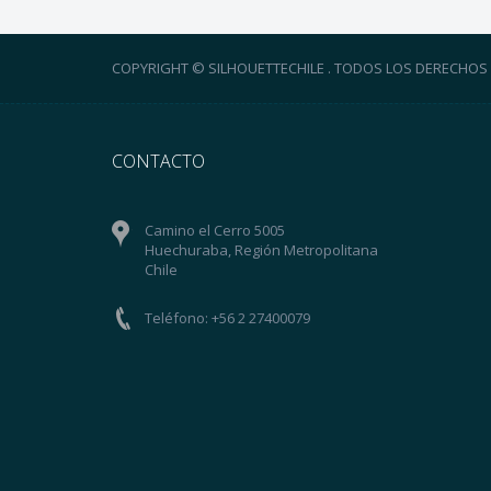
COPYRIGHT © SILHOUETTECHILE . TODOS LOS DERECHOS
CONTACTO
Camino el Cerro 5005
Huechuraba, Región Metropolitana
Chile
Teléfono: +56 2 27400079