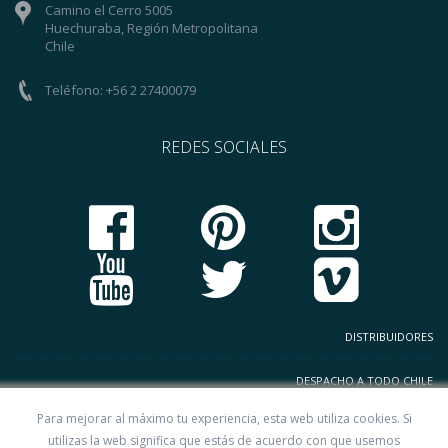
Camino el Cerro 5005
Huechuraba, Región Metropolitana
Chile
Teléfono: +56 2 27400079
REDES SOCIALES
DISTRIBUIDORES
DESPACHO A TODO CHILE
Para mejorar al máximo tu experiencia, esta web utiliza cookies. Si
TERMINOS Y CONDICIONES
utilizas la web significa que estás de acuerdo con que usemos