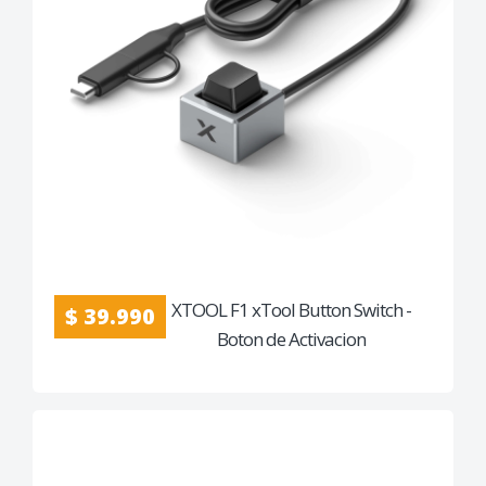
XTOOL F1 xTool Button Switch -
$ 39.990
Boton de Activacion