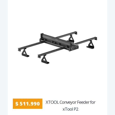
XTOOL Conveyor Feeder for
$ 511.990
xTool P2