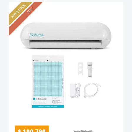
SIN STOCK
24%
$ 190.790
$ 249.990