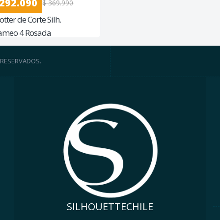
 292.090
$ 369.990
otter de Corte Silh.
ameo 4 Rosada
 RESERVADOS.
SILHOUETTECHILE