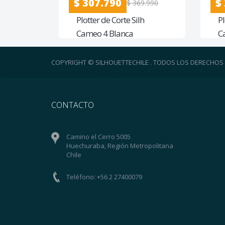
$ 307.790
$
$ 369.990
Plotter de Corte Silh
Pl
Cameo 4 Blanca
C
COPYRIGHT © SILHOUETTECHILE . TODOS LOS DERECHOS
CONTACTO
Camino el Cerro 5005
Huechuraba, Región Metropolitana
Chile
Teléfono: +56 2 27400079