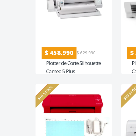
$ 458.990
$
$ 629.990
Plotter de Corte Silhouette
Pl
Cameo 5 Plus
C
SIN STOCK
SIN STO
Ofeta
23%