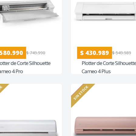
 580.990
$ 430.989
$ 749.990
$ 549.989
otter de Corte Silhouette
Plotter de Corte Silhouett
ameo 4 Pro
Cameo 4 Plus
CK
SIN STOCK
23%