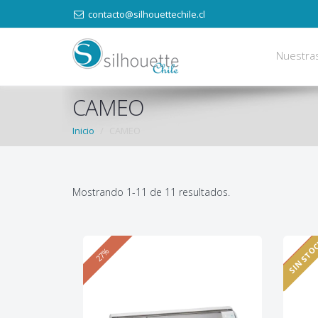
contacto@silhouettechile.cl
Nuestra
CAMEO
Inicio
CAMEO
Mostrando 1-11 de 11 resultados.
SIN STO
27%
23%