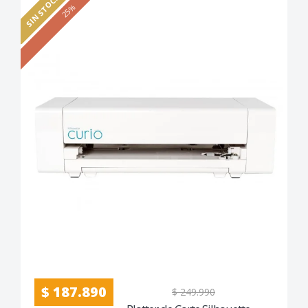
SIN STOCK
25%
$ 187.890
$ 249.990