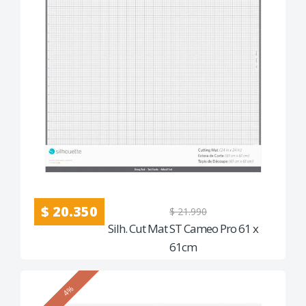
$ 20.350
$ 21.990
Silh. Cut Mat ST Cameo Pro 61 x
61cm
4%