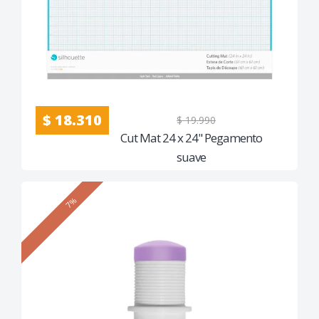
$ 18.310
$ 19.990
Cut Mat 24 x 24" Pegamento
suave
7%