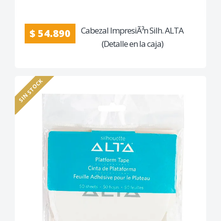
Cabezal ImpresiÃ³n Silh. ALTA
$ 54.890
(Detalle en la caja)
SIN STOCK