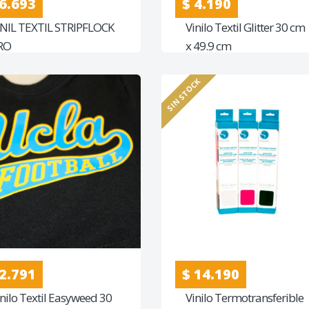
 6.693
$ 4.190
INIL TEXTIL STRIPFLOCK
Vinilo Textil Glitter 30 cm
RO
x 49.9 cm
SIN STOCK
 2.791
$ 14.190
inilo Textil Easyweed 30
Vinilo Termotransferible