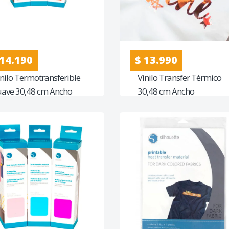
 14.190
$ 13.990
inilo Termotransferible
Vinilo Transfer Térmico
uave 30,48 cm Ancho
30,48 cm Ancho