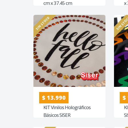
cm x 37.45 cm
x
SIN STOCK
SIN STO
$ 13.990
$
KIT Vinilos Holográficos
KI
Básicos SISER
S