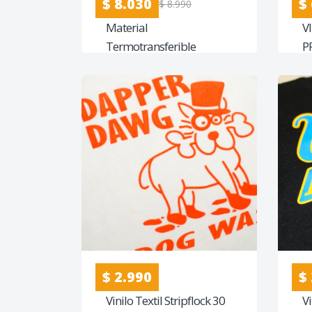
$ 8.030
$
$ 8.990
Material
V
Termotransferible
P
Imprimible para Telas
Claras.
$ 2.990
$
Vinilo Textil Stripflock 30
V