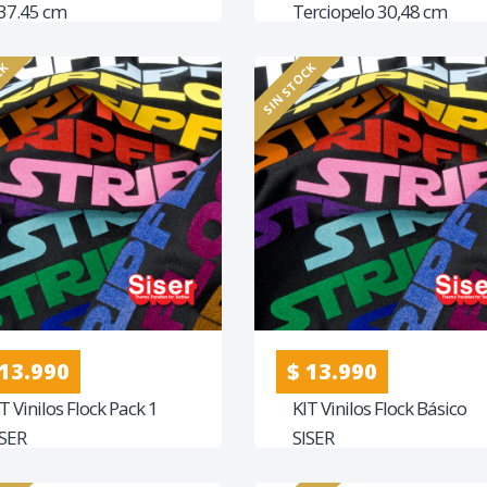
 37.45 cm
Terciopelo 30,48 cm
Ancho
CK
SIN STOCK
 13.990
$ 13.990
T Vinilos Flock Pack 1
KIT Vinilos Flock Básico
ISER
SISER