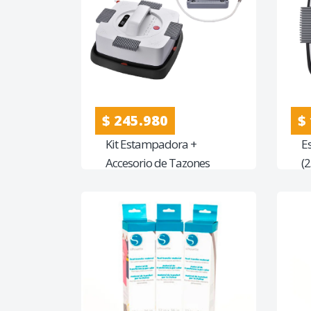
$ 245.980
$
Kit Estampadora +
E
Accesorio de Tazones
(