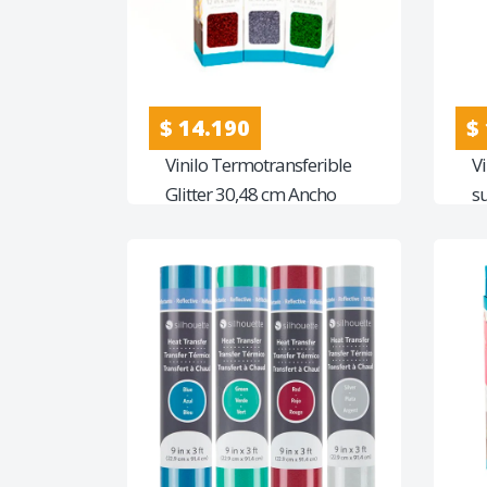
$ 14.190
$
Vinilo Termotransferible
V
Glitter 30,48 cm Ancho
s