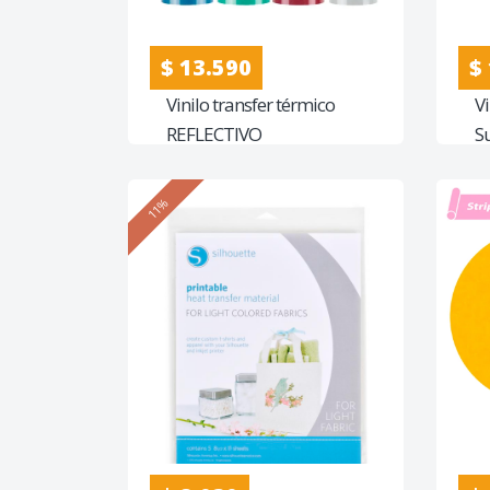
$ 13.590
$
Vinilo transfer térmico
V
REFLECTIVO
S
11%