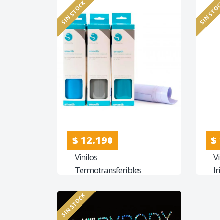
SIN STOCK
SIN STO
$ 12.190
$
Vinilos
V
Termotransferibles
I
Suaves
An
SIN STOCK