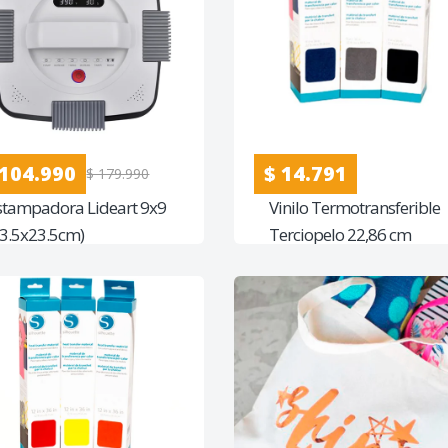
 104.990
$ 14.791
$ 179.990
stampadora Lideart 9x9
Vinilo Termotransferible
23.5x23.5cm)
Terciopelo 22,86 cm
Ancho