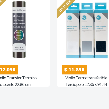
CK
SIN STOCK
 12.090
$ 11.890
inilo Transfer Térmico
Vinilo Termotransferible
ridiscente 22,86 cm
Terciopelo 22,86 x 91,44
cho (Detalle en la caja)
cm