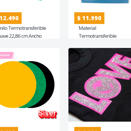
 12.490
$ 11.990
inilo Termotransferible
Material
uave 22,86 cm Ancho
Termotransferible
Imprimible para Telas
Oscuras