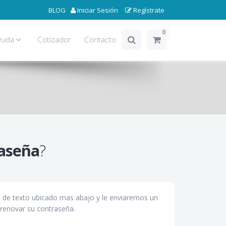
BLOG
Iniciar Sesión
Regístrate
0
yuda
Cotizador
Contacto
aseña
?
o de texto ubicado mas abajo y le enviaremos un
 renovar su contraseña.