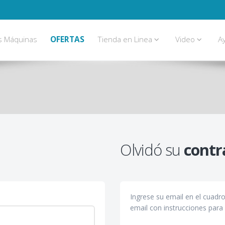
s Máquinas
OFERTAS
Tienda en Linea
Video
A
Olvidó su
contr
Ingrese su email en el cuadr
email con instrucciones para