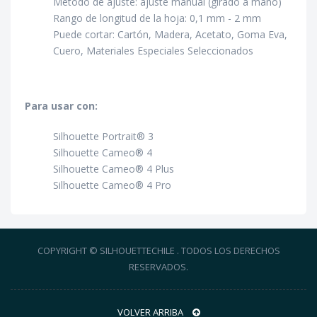
Método de ajuste: ajuste manual (girado a mano)
Rango de longitud de la hoja: 0,1 mm - 2 mm
Puede cortar: Cartón, Madera, Acetato, Goma Eva,
Cuero, Materiales Especiales Seleccionados
Para usar con:
Silhouette Portrait® 3
Silhouette Cameo® 4
Silhouette Cameo® 4 Plus
Silhouette Cameo® 4 Pro
COPYRIGHT © SILHOUETTECHILE . TODOS LOS DERECHOS
RESERVADOS.
VOLVER ARRIBA