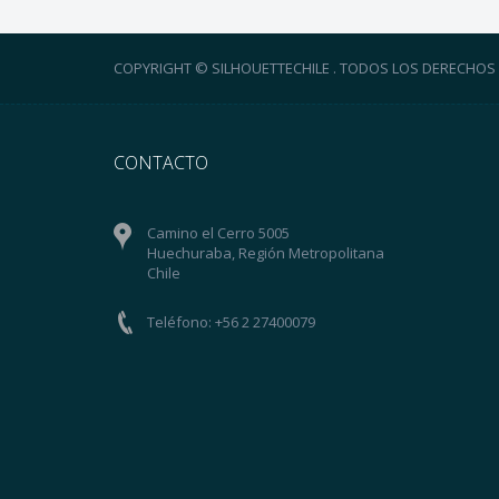
COPYRIGHT © SILHOUETTECHILE . TODOS LOS DERECHOS
CONTACTO
Camino el Cerro 5005
Huechuraba, Región Metropolitana
Chile
Teléfono: +56 2 27400079