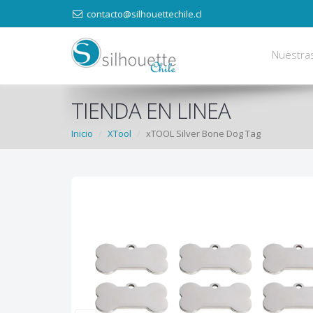
contacto@silhouettechile.cl
Nuestra
TIENDA EN LINEA
Inicio
XTool
xTOOL Silver Bone Dog Tag