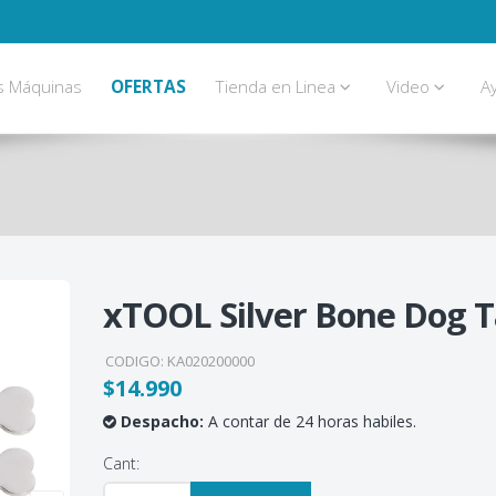
s Máquinas
OFERTAS
Tienda en Linea
Video
A
xTOOL Silver Bone Dog 
CODIGO:
KA020200000
$14.990
Despacho:
A contar de 24 horas habiles.
Cant: