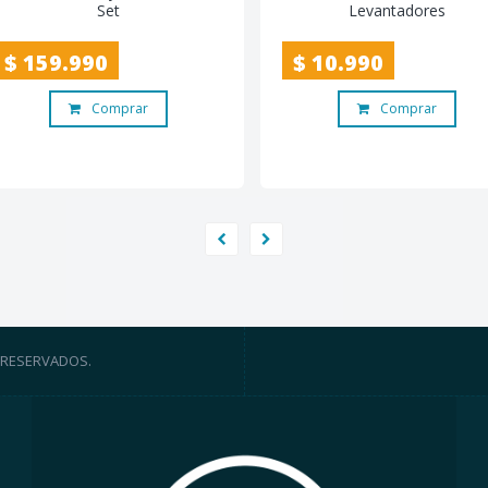
Set
Levantadores
$ 159.990
$ 10.990
Comprar
Comprar
 RESERVADOS.