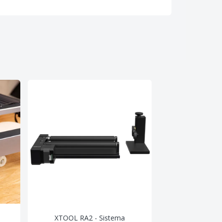
XTOOL RA2 - Sistema
xTOOL Láse