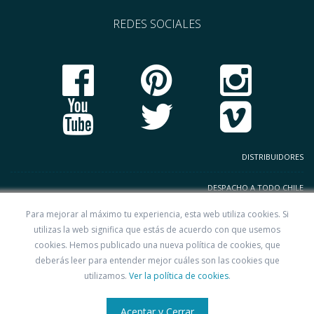
REDES SOCIALES
DISTRIBUIDORES
DESPACHO A TODO CHILE
Para mejorar al máximo tu experiencia, esta web utiliza cookies. Si
TERMINOS Y CONDICIONES
utilizas la web significa que estás de acuerdo con que usemos
cookies. Hemos publicado una nueva política de cookies, que
CODIGO DE BUENAS PRACTICAS
deberás leer para entender mejor cuáles son las cookies que
utilizamos.
Ver la política de cookies
.
POLITICAS DE PRIVACIDAD
Aceptar y Cerrar
TERMINOS Y CONDICIONES PREVENTA SILHOUETTECHILE