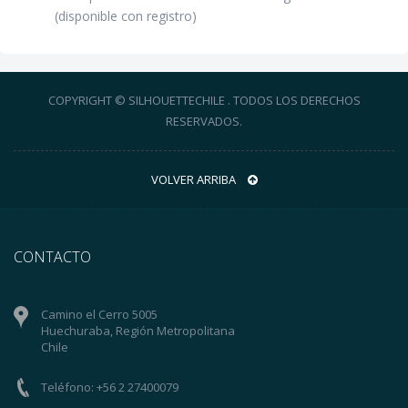
(disponible con registro)
COPYRIGHT © SILHOUETTECHILE . TODOS LOS DERECHOS
RESERVADOS.
VOLVER ARRIBA
CONTACTO
Camino el Cerro 5005
Huechuraba, Región Metropolitana
Chile
Teléfono: +56 2 27400079