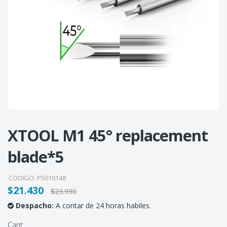
XTOOL M1 45° replacement
blade*5
CODIGO:
P5010148
$21.430
$23.990
Despacho:
A contar de 24 horas habiles.
Cant: