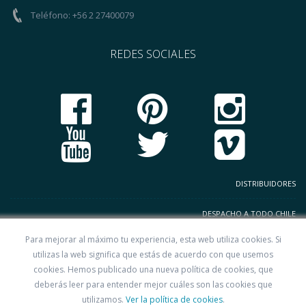
Teléfono: +56 2 27400079
REDES SOCIALES
DISTRIBUIDORES
DESPACHO A TODO CHILE
Para mejorar al máximo tu experiencia, esta web utiliza cookies. Si
TERMINOS Y CONDICIONES
utilizas la web significa que estás de acuerdo con que usemos
cookies. Hemos publicado una nueva política de cookies, que
CODIGO DE BUENAS PRACTICAS
deberás leer para entender mejor cuáles son las cookies que
utilizamos.
Ver la política de cookies
.
POLITICAS DE PRIVACIDAD