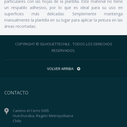
particulares con las hojas de la plantilla. Este material no tiene
un respaldo adhesivo, por lo que es ideal para su uso en
superficies más delicadas. Simplemente mantenga
manualmente la plantilla en su lugar para aplicar la pintura en las
áreas recortadas.
COPYRIGHT © SILHOUETTECHILE . TODOS LOS DERECHOS
RESERVADOS.
VOLVER ARRIBA
CONTACTO
Camino el Cerro 5005
Huechuraba, Región Metropolitana
Chile